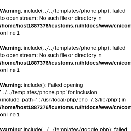
Warning
: include(../../templates/phone.php): failed
to open stream: No such file or directory in
/home/host1887376/icustoms.ru/htdocs/www/cn/com
1
on line
Warning
: include(../../templates/phone.php): failed
to open stream: No such file or directory in
/home/host1887376/icustoms.ru/htdocs/www/cn/com
1
on line
Warning
: include(): Failed opening
'../../templates/phone.php' for inclusion
(include_path='.:/usr/local/php/php-7.3/lib/php') in
/home/host1887376/icustoms.ru/htdocs/www/cn/com
1
on line
Warning
: include(../../templates/google.php): failed