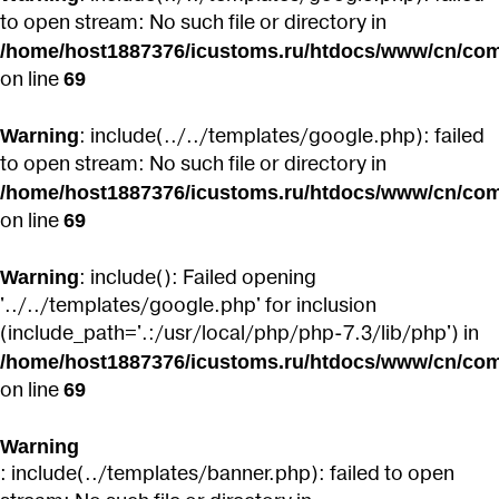
to open stream: No such file or directory in
/home/host1887376/icustoms.ru/htdocs/www/cn/com
69
on line
Warning
: include(../../templates/google.php): failed
to open stream: No such file or directory in
/home/host1887376/icustoms.ru/htdocs/www/cn/com
69
on line
Warning
: include(): Failed opening
'../../templates/google.php' for inclusion
(include_path='.:/usr/local/php/php-7.3/lib/php') in
/home/host1887376/icustoms.ru/htdocs/www/cn/com
69
on line
Warning
: include(../templates/banner.php): failed to open