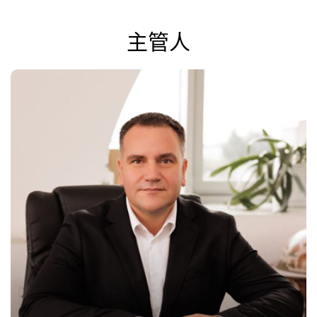
主管人
俄文版
博客
联系方式
+7 (499) 677 64 84
申请电话
申请表
电话
进入个人中心
8 800 551 51 47
电邮
va@icustoms.ru
RU
EN
中国