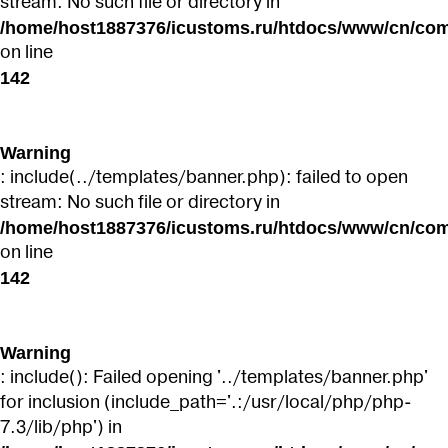
stream: No such file or directory in
/home/host1887376/icustoms.ru/htdocs/www/cn/com
on line
142
Warning
: include(../templates/banner.php): failed to open
stream: No such file or directory in
/home/host1887376/icustoms.ru/htdocs/www/cn/com
on line
142
Warning
: include(): Failed opening '../templates/banner.php'
for inclusion (include_path='.:/usr/local/php/php-
7.3/lib/php') in