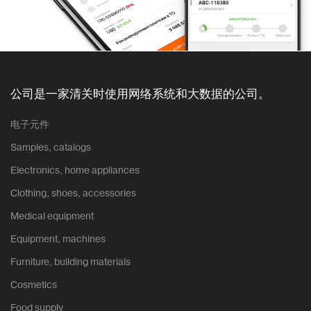
公司是一家清关时使用网络系统和大数据的公司。
电子元件
Samples, catalogs
Electronics, home appliances
Clothing, shoes, accessories
Medical equipment
Equipment, machines
Furniture, building materials
Cosmetics
Food supply