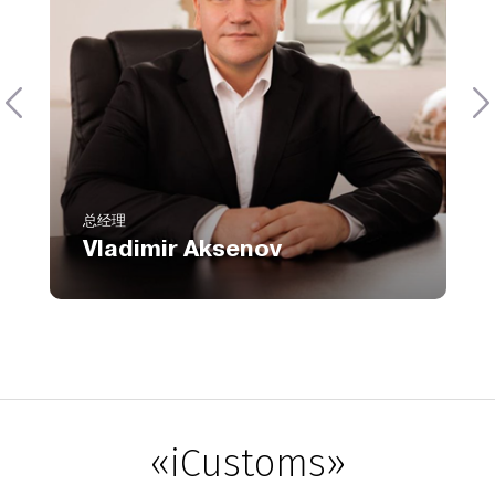
Телефон
8 800 551 51 47
Email
va@icustoms.ru
总经理
Vladimir Aksenov
«iCustoms»