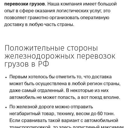
перевозки грузов
. Наша компания имеет большой
опыт в сфере оказания логистических услуг, это
Блог
позволяет грамотно организовать оперативную
доставку в любую часть страны.
Контакты
Положительные стороны
8 800 551 51 47
железнодорожных перевозок
грузов в РФ
ЗАКАЗАТЬ ЗВОНОК
Первым хотелось бы отметить то, что доставка
ПОДАТЬ ЗАЯВКУ
может быть осуществлена в любой регион страны,
даже самый отдаленный. В некоторые из них
автомобиль не может попасть, а вот поезд вполне.
ВХОД
По железной дороге можно отправить
негабаритный товар, технику, весом до 60 тонн.
Если сравнивать такой вариант с автомобильной
RU
EN
中国
транспортировкой, то здесь допустимый максимум