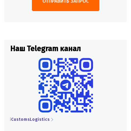
ОТПРАВИТЬ ЗАПРОС
Наш Telegram канал
Н
iCustomsLogistics
iCu