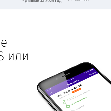
* данные за 2025 год
ше
S или
е