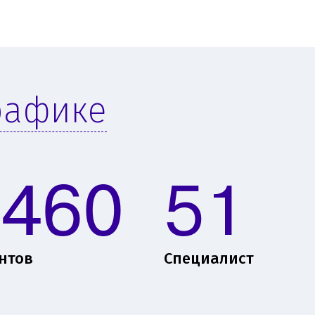
рафике
1460
51
нтов
Специалист