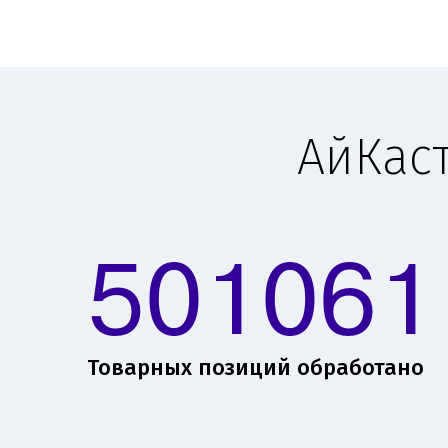
АйКас
501061
Товарных позиций обработано