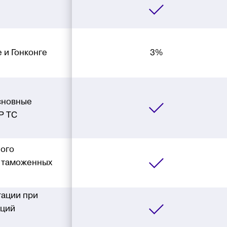
 и Гонконге
3%
сновные
Р ТС
ного
т таможенных
ации при
аций