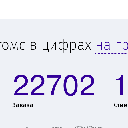
томс в цифрах
на г
22702
Заказа
Клие
+12% к 2024 году