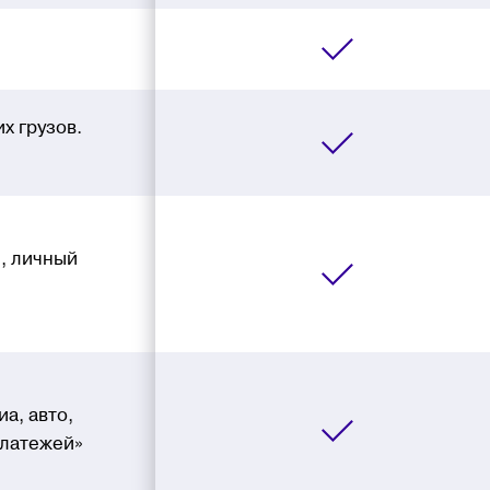
х грузов.
, личный
а, авто,
платежей»