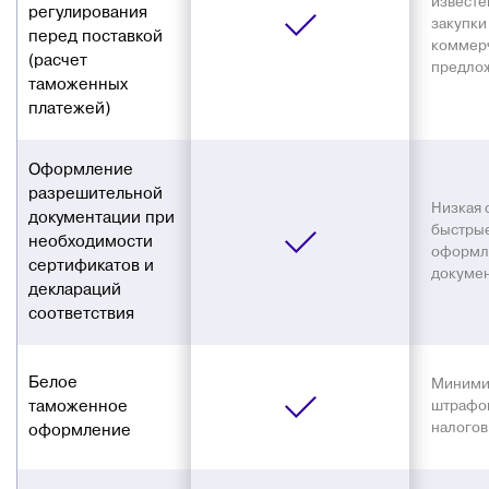
известе
регулирования
закупки
перед поставкой
коммер
(расчет
предло
таможенных
платежей)
Оформление
разрешительной
Низкая 
документации при
быстрые
необходимости
оформл
сертификатов и
докумен
деклараций
соответствия
Белое
Миними
таможенное
штрафов
налогов
оформление