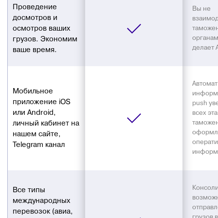
Проведение
Вы не
досмотров и
взаимод
осмотров ваших
таможе
органа
грузов. Экономим
делает 
ваше время.
Автомат
Мобильное
информ
приложение iOS
push ув
или Android,
всех эт
личный кабинет на
таможе
оформле
нашем сайте,
операти
Telegram канал
информ
Консоли
Все типы
возмож
международных
отправл
перевозок (авиа,
грузов в