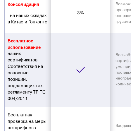
Консолидация
Возможн
проверк
3%
на наших складах
операци
в Китае и Гонконге
грузами
Бесплатное
использование
наших
Весь об
сертификатов
сертифи
Соответствия на
уже при
основные
поставк
неогра
позиции,
количес
подлежащих тех.
регламенту ТР ТС
004/2011
Бесплатная
проверка на меры
Входящ
нетарифного