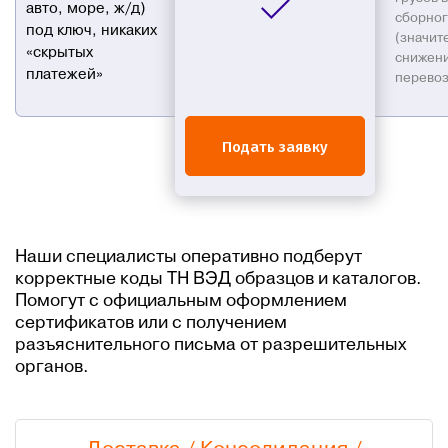
авто, море, ж/д)
сборног
под ключ, никаких
(значит
«скрытых
снижени
платежей»
перевоз
Подать заявку
Наши специалисты оперативно подберут
корректные коды ТН ВЭД образцов и каталогов.
Помогут с официальным оформлением
сертификатов или с получением
разъяснительного письма от разрешительных
органов.