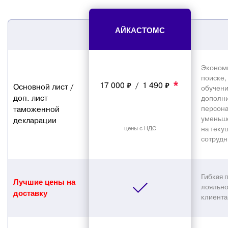
Блог
АЙКАСТОМС
Контакты
Экономи
поиске,
*
8 800 551 51 47
17 000 ₽ / 1 490 ₽
Основной лист /
обучен
доп. лист
дополн
ЗАКАЗАТЬ ЗВОНОК
таможенной
персона
уменьш
декларации
цены с НДС
на теку
сотрудн
ПОДАТЬ ЗАЯВКУ
ВХОД
Гибкая 
Лучшие цены на
лояльно
доставку
клиента
RU
EN
中国