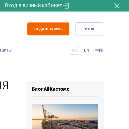
Вход в личный кабинет
ПОДАТЬ ЗАЯВКУ
ВХОД
такты
EN
中国
RU
ия
Блог АйКастомс