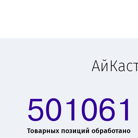
АйКас
501061
Товарных позиций обработано