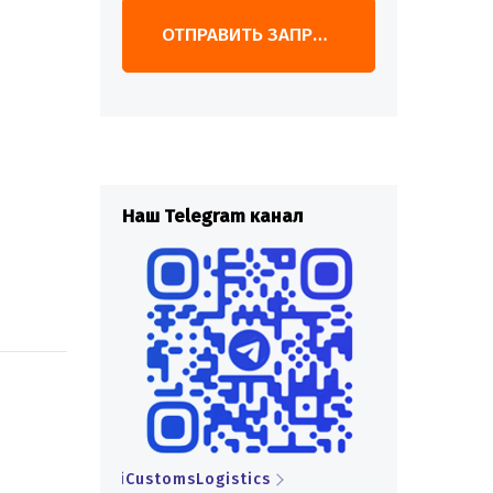
ОТПРАВИТЬ ЗАПРОС
анал
Наш Telegram канал
Наш Telegr
s
iCustomsLogistics
iCustomsLogi