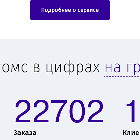
Подробнее о сервисе
томс в цифрах
на г
22702
Заказа
Клие