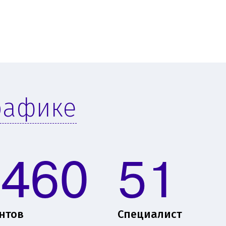
рафике
1460
51
нтов
Специалист