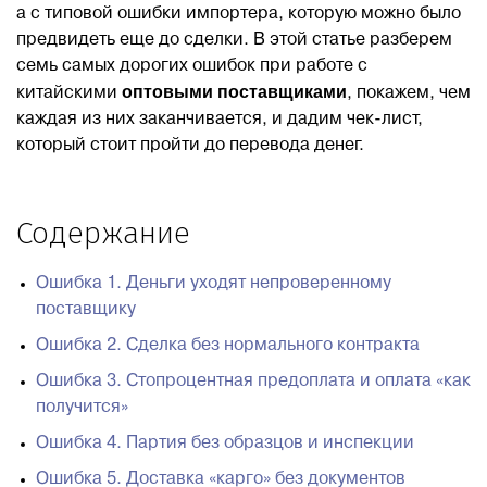
а с типовой ошибки импортера, которую можно было
предвидеть еще до сделки. В этой статье разберем
Блог
семь самых дорогих ошибок при работе с
оптовыми поставщиками
китайскими
, покажем, чем
Контакты
каждая из них заканчивается, и дадим чек-лист,
который стоит пройти до перевода денег.
8 800 551 51 47
Содержание
ЗАКАЗАТЬ ЗВОНОК
Ошибка 1. Деньги уходят непроверенному
поставщику
ПОДАТЬ ЗАЯВКУ
Ошибка 2. Сделка без нормального контракта
ВХОД
Ошибка 3. Стопроцентная предоплата и оплата «как
получится»
Ошибка 4. Партия без образцов и инспекции
RU
EN
中国
Ошибка 5. Доставка «карго» без документов