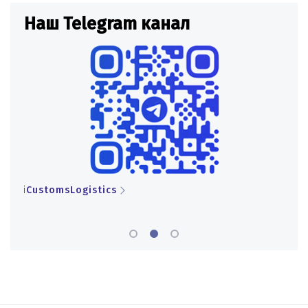
Наш Telegram канал
Н
iCustomsLogistics
iCu