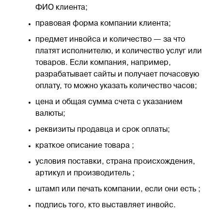
ФИО клиента;
Блог
правовая форма компании клиента;
предмет инвойса и количество — за что
Контакты
платят исполнителю, и количество услуг или
товаров. Если компания, например,
разрабатывает сайты и получает почасовую
8 800 551 51 47
оплату, то можно указать количество часов;
цена и общая сумма счета с указанием
ЗАКАЗАТЬ ЗВОНОК
валюты;
реквизиты продавца и срок оплаты;
ПОДАТЬ ЗАЯВКУ
краткое описание товара ;
условия поставки, страна происхождения,
ВХОД
артикул и производитель ;
штамп или печать компании, если они есть ;
RU
подпись того, кто выставляет инвойс.
EN
中国