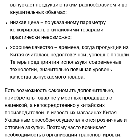
выпускает продукцию таким разнообразием и во
Блог
внушительных объемах;
низкая цена – по указанному параметру
конкурировать с китайскими товарами
Контакты
практически невозможно;
хорошее качество – времена, когда продукция из
8 800 551 51 47
Китая считалась недолговечной, успешно прошли.
Теперь предприятия используют современные
ЗАКАЗАТЬ ЗВОНОК
технологии, значительно повышая уровень
качества выпускаемого товара.
ПОДАТЬ ЗАЯВКУ
Есть возможность сэкономить дополнительно,
приобретать товар не у местных продавцов с
наценкой, а непосредственно у китайских
ВХОД
производителей, в известных магазинах Китая.
Указанным способом осуществляются розничные и
оптовые закупки. Поэтому часто возникает
RU
EN
中国
необходимость в организации транспортировки.