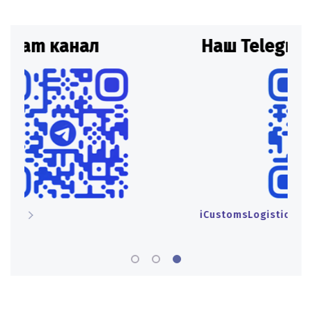
Наш Telegram канал
Н
iCustomsLogistics
iCu