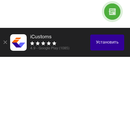
iCustoms
×
Установить
4.9 - Google Play (1085)
Логистика и таможенное оформление любых
грузов
Электронные компоненты
Образцы, каталоги
Электроника, бытовая техника
Одежда, обувь, аксессуары