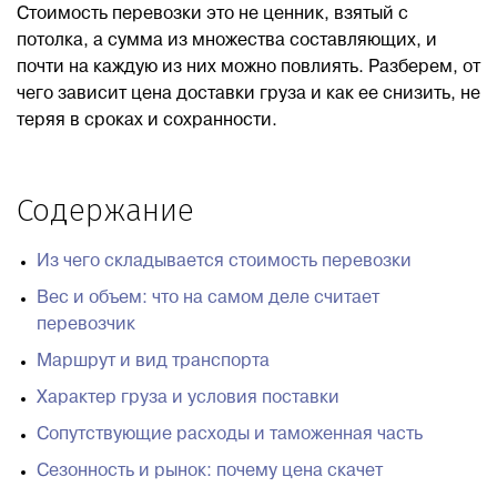
Стоимость перевозки это не ценник, взятый с
потолка, а сумма из множества составляющих, и
Блог
почти на каждую из них можно повлиять. Разберем, от
чего зависит цена доставки груза и как ее снизить, не
Контакты
теряя в сроках и сохранности.
8 800 551 51 47
Содержание
ЗАКАЗАТЬ ЗВОНОК
Из чего складывается стоимость перевозки
Вес и объем: что на самом деле считает
ПОДАТЬ ЗАЯВКУ
перевозчик
Маршрут и вид транспорта
ВХОД
Характер груза и условия поставки
Сопутствующие расходы и таможенная часть
RU
EN
中国
Сезонность и рынок: почему цена скачет