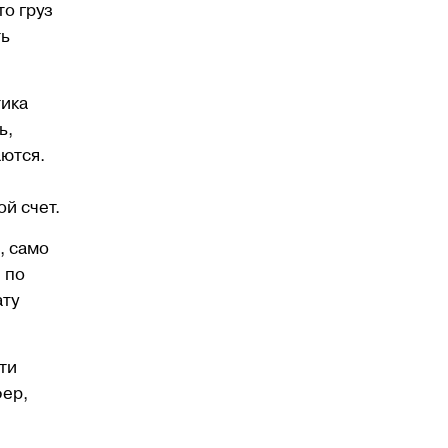
то груз
ть
тика
ь,
аются.
й счет.
, само
 по
ату
ти
фер,