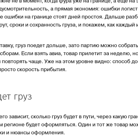
не не в момент, когда фура уже на границе, а еще на 
дусмотрительность, а прямая экономия: ошибки логист
 же ошибки на границе стоят дней простоя. Дальше раз
т, сроки и сохранность груза, и покажем, как каждый 
авку, груз поедет дольше, зато партию можно собрат
сборам. Если взять авиа, товар прилетит за неделю, н
повторять чаще. Уже на этом уровне видно: способ до
просто скорость прибытия.
ет груз
го зависит, сколько груз будет в пути, через какую гра
ом регионе будет оформляться. Один и тот же товар мо
оки и нюансы оформления.