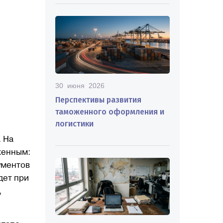
30 июня 2026
Перспективы развития
таможенного оформления и
логистики
. На
женным:
ументов
дет при
,