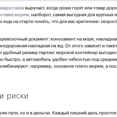
иадоставка
выручает, когда сроки горят или товар доро
ставка морем
, наоборот, самая выгодная для крупных и
 еще на старте понять, что для вас критичнее: скорост
перевозочный документ: коносамент на море, накладн
нодорожная накладная на жд. От этого зависит и пакет
 и удобный размер партии: морской контейнер выгоден
но быстро, а автомобиль удобен гибкостью под средни
ы комбинируют: например, основное плечо морем, а по
 и риски
нях пути, но и в деньгах. Каждый лишний день простоя