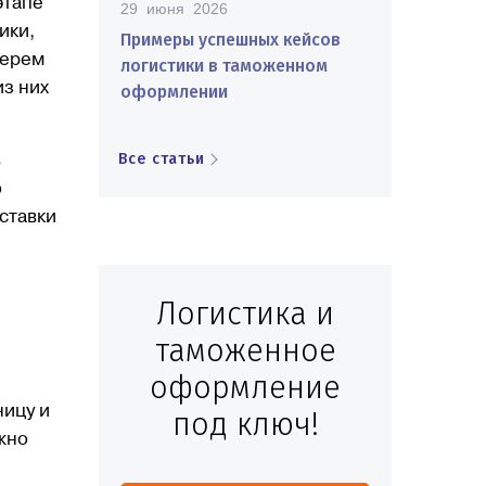
этапе
29 июня 2026
ики,
Примеры успешных кейсов
берем
логистики в таможенном
из них
оформлении
Все статьи
ь
о
ставки
Логистика и
таможенное
оформление
ницу и
под ключ!
жно