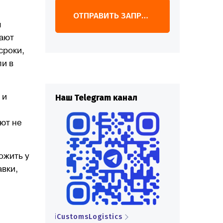
ОТПРАВИТЬ ЗАПРОС
м
гают
сроки,
ли в
анал
Наш Telegram канал
Наш Telegr
 и
ют не
ожить у
авки,
s
iCustomsLogistics
iCustomsLogi