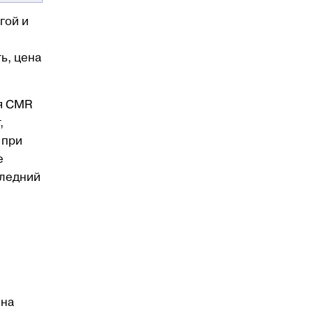
гой и
ь, цена
ая CMR
,
 при
е
следний
 на