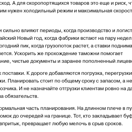
ход. А для скоропортящихся товаров это еще и риск, ч
у им нужен холодильный режим и максимальная скорос
и сильно влияют периоды, когда производство и логис
йский Новый год, когда фабрики встают на пару недел
годний пик, когда грузопоток растет, а ставки подним
инется. Ускорить же прохождение таможни помогает
ние, чистые документы и заранее пополненный лицево
 поставки. К дороге добавляются погрузка, перегрузки
. Планировать стоит по общему сроку с запасом, а не
зчика. И не назначайте отгрузки клиентам ровно на д
а обязательств.
нормальная часть планирования. На длинном плече в пу
омок до очередей на границе. Тот, кто закладывает бу
т впритык, превращает любую мелочь в срыв сроков.