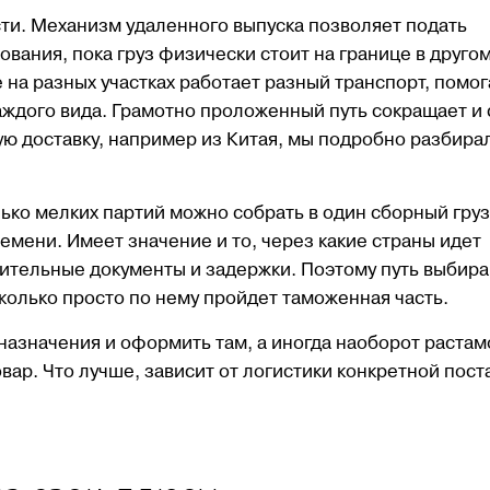
ти. Механизм удаленного выпуска позволяет подать
вания, пока груз физически стоит на границе в друго
 на разных участках работает разный транспорт, помо
ждого вида. Грамотно проложенный путь сокращает и 
ую доставку, например из Китая, мы подробно разбира
Наш Telegram канал
Наш Telegram к
ько мелких партий можно собрать в один сборный груз
емени. Имеет значение и то, через какие страны идет
нительные документы и задержки. Поэтому путь выбира
сколько просто по нему пройдет таможенная часть.
 назначения и оформить там, а иногда наоборот растам
ар. Что лучше, зависит от логистики конкретной пост
iCustomsLogistics
iCustomsLogistic