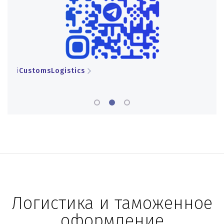
iCustomsLogistics
iCu
Логистика и таможенное
оформление