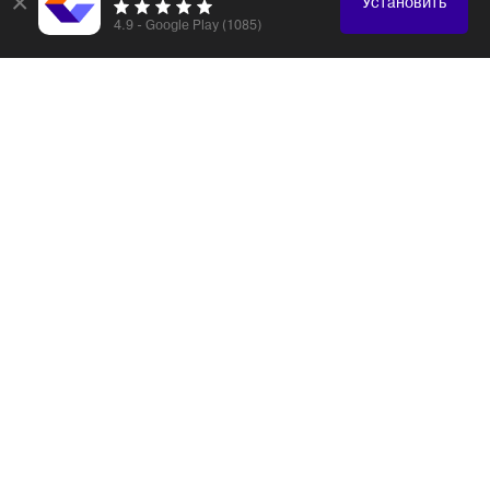
×
Установить
4.9 - Google Play (1085)
Логистика и таможенное оформление любых
грузов
Электронные компоненты
Образцы, каталоги
Электроника, бытовая техника
Одежда, обувь, аксессуары
Медицинская техника
Оборудование, станки
Мебель, строительные материалы
Косметика
Продукты питания