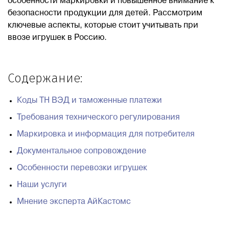
особенности маркировки и повышенное внимание к
безопасности продукции для детей. Рассмотрим
Блог
ключевые аспекты, которые стоит учитывать при
ввозе игрушек в Россию.
Контакты
Содержание:
8 800 551 51 47
Коды ТН ВЭД и таможенные платежи
ЗАКАЗАТЬ ЗВОНОК
Требования технического регулирования
Маркировка и информация для потребителя
ПОДАТЬ ЗАЯВКУ
Документальное сопровождение
Особенности перевозки игрушек
ВХОД
Наши услуги
Мнение эксперта АйКастомс
RU
EN
中国