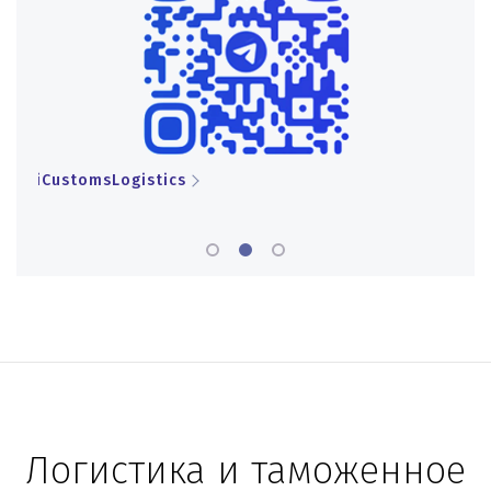
iCustomsLogistics
iCu
Логистика и таможенное