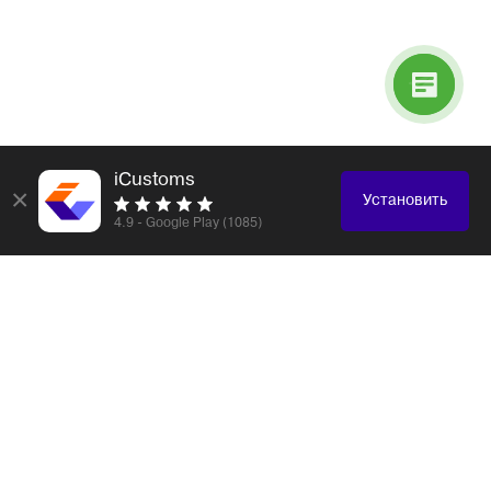
iCustoms
×
Установить
4.9 - Google Play (1085)
Логистика и таможенное оформление любых
грузов
Электронные компоненты
Образцы, каталоги
Электроника, бытовая техника