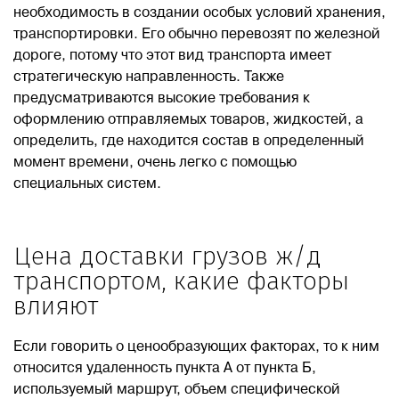
необходимость в создании особых условий хранения,
транспортировки. Его обычно перевозят по железной
Блог
дороге, потому что этот вид транспорта имеет
стратегическую направленность. Также
Контакты
предусматриваются высокие требования к
оформлению отправляемых товаров, жидкостей, а
определить, где находится состав в определенный
8 800 551 51 47
момент времени, очень легко с помощью
специальных систем.
ЗАКАЗАТЬ ЗВОНОК
Цена доставки грузов ж/д
ПОДАТЬ ЗАЯВКУ
транспортом, какие факторы
влияют
ВХОД
Если говорить о ценообразующих факторах, то к ним
относится удаленность пункта А от пункта Б,
RU
EN
中国
используемый маршрут, объем специфической