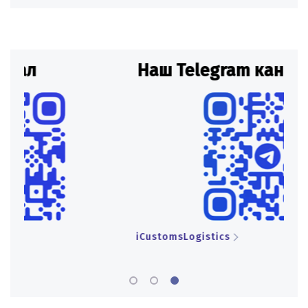
Наш Telegram канал
Н
iCustomsLogistics
iCu