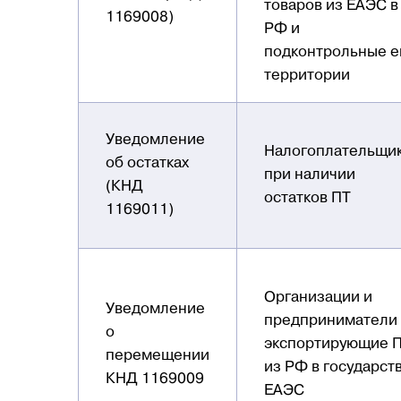
товаров из ЕАЭС в
1169008)
РФ и
подконтрольные е
территории
Уведомление
Налогоплательщи
об остатках
при наличии
(КНД
остатков ПТ
1169011)
Организации и
Уведомление
предприниматели
о
экспортирующие 
перемещении
из РФ в государст
КНД 1169009
ЕАЭС