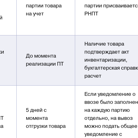
партии товара
партии присваиваетс
на учет
РНПТ
й
Наличие товара
ки
подтверждает акт
До момента
инвентаризации,
реализации ПТ
бухгалтерская справк
расчет
Если уведомление о
ввозе было заполне
5 дней с
на каждую партию
ПТ
момента
отдельно, на вывоз
ва
отгрузки товара
можно подать общее
уведомление с