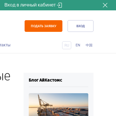
Вход в личный кабинет
ПОДАТЬ ЗАЯВКУ
ВХОД
такты
EN
中国
RU
ые
Блог АйКастомс