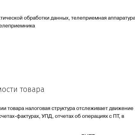
тической обработки данных, телеприемная аппаратура
телеприемника
Наш Telegram канал
Наш Telegram к
мости товара
ии товара налоговая структура отслеживает движение
счетах-фактурах, УПД, отчетах об операциях с ПТ, в
iCustomsLogistics
iCustomsLogistic