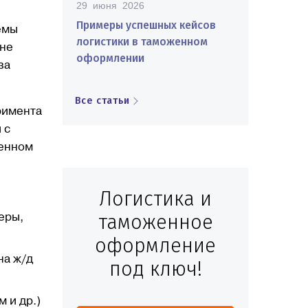
29 июня 2026
Примеры успешных кейсов
емы
логистики в таможенном
 не
оформлении
за
Все статьи
римента
 с
венном
Логистика и
таможенное
еры,
оформление
на ж/д
под ключ!
 и др.)