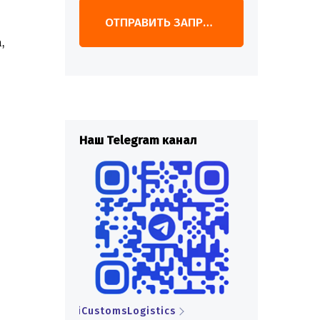
ОТПРАВИТЬ ЗАПРОС
,
анал
Наш Telegram канал
Наш Telegr
s
iCustomsLogistics
iCustomsLogi