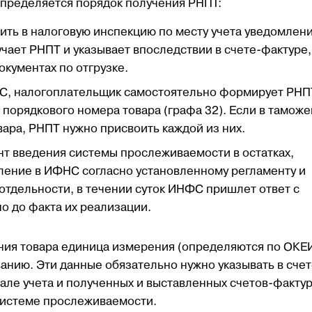
 определяется порядок получения РНПТ:
ить в налоговую инспекцию по месту учета уведомлени
чает РНПТ и указывает впоследствии в счете-фактуре,
кументах по отгрузке.
АЭС, налогоплательщик самостоятельно формирует РНП
 порядкового номера товара (графа 32). Если в тамож
вара, РНПТ нужно присвоить каждой из них.
нт введения системы прослеживаемости в остатках,
ление в ИФНС согласно установленному регламенту и
отдельности, в течении суток ИНФС пришлет ответ с
о до факта их реализации.
ния товара единица измерения (определяются по ОКЕИ
анию. Эти данные обязательно нужно указывать в счет
але учета и полученных и выставленных счетов-фактур
 системе прослеживаемости.