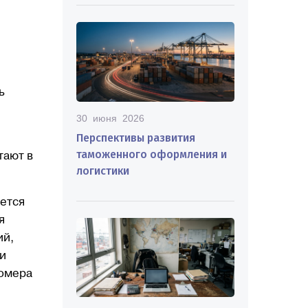
ь
30 июня 2026
Перспективы развития
таможенного оформления и
тают в
логистики
ается
я
ий,
 и
номера