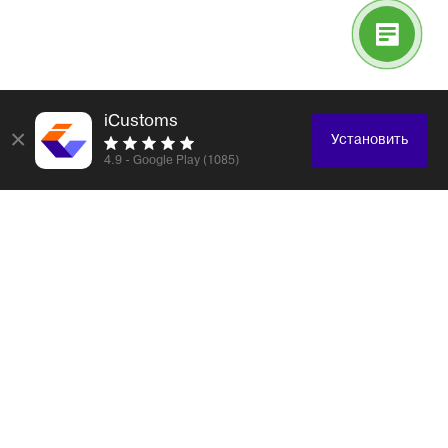
iCustoms
×
Установить
4.9 - Google Play (1085)
Логистика и таможенное оформление любых
грузов
Электронные компоненты
Образцы, каталоги
Электроника, бытовая техника
Одежда, обувь, аксессуары