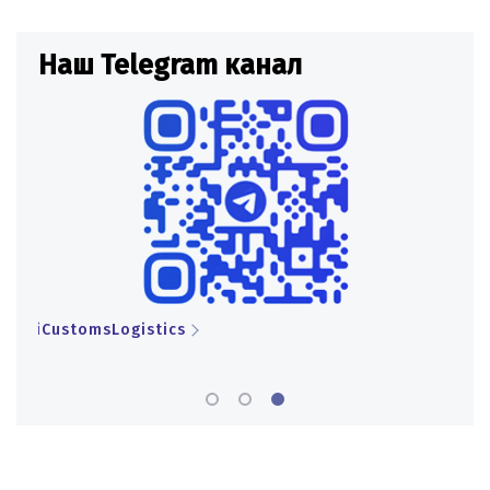
Наш Telegram канал
Н
iCustomsLogistics
iCu