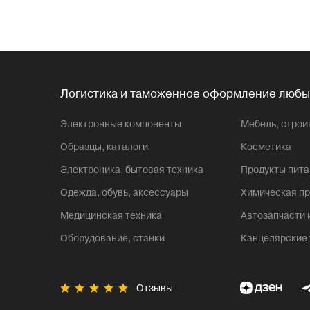
Логистика и таможенное оформление любы
Электронные компоненты
Мебель, стро
Образцы, каталоги
Косметика
Электроника, бытовая техника
Продукты пита
Одежда, обувь, аксессуары
Химическая пр
Медицинская техника
Автозапчасти
Оборудование, станки
Канцелярские
Отзывы