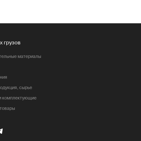
х грузов
ительные материалы
ния
одукция, сырье
 и комплектующие
 товары