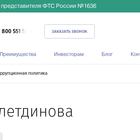
 представителя ФТС России №1636
 800 551 51 47
ЗАКАЗАТЬ ЗВОНОК
Преимущества
Инвесторам
Блог
Кон
вка
ррупционная политика
Автомобильная доставка
Доставка морем
летдинова