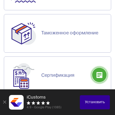
Таможенное оформление
Сертификация
iCustoms
×
Установить
Доставка / Консолидация /
4.9 - Google Play (1085)