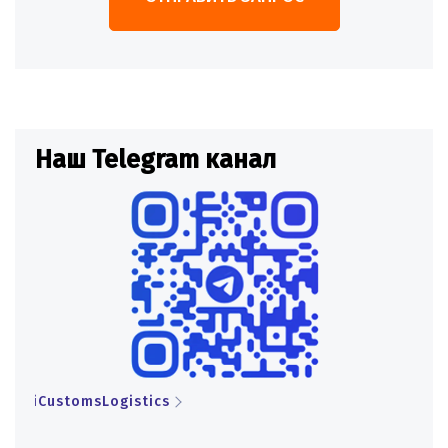
Наш Telegram канал
Н
iCustomsLogistics
iCu