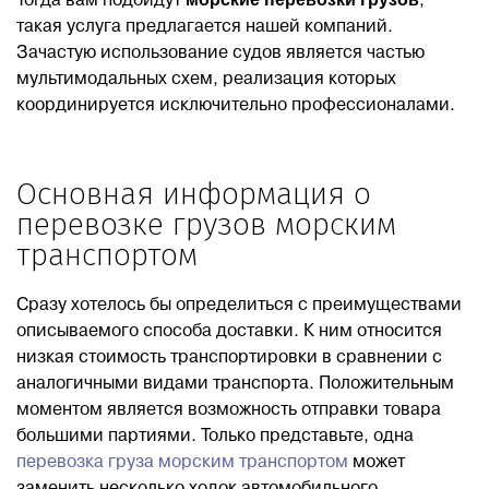
Тогда вам подойдут
,
такая услуга предлагается нашей компаний.
Блог
Зачастую использование судов является частью
мультимодальных схем, реализация которых
координируется исключительно профессионалами.
Контакты
8 800 551 51 47
Основная информация о
перевозке грузов морским
ЗАКАЗАТЬ ЗВОНОК
транспортом
Сразу хотелось бы определиться с преимуществами
ПОДАТЬ ЗАЯВКУ
описываемого способа доставки. К ним относится
низкая стоимость транспортировки в сравнении с
ВХОД
аналогичными видами транспорта. Положительным
моментом является возможность отправки товара
большими партиями. Только представьте, одна
перевозка груза морским транспортом
RU
EN
中国
может