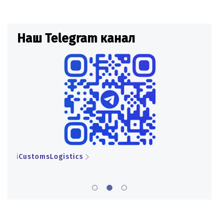
Наш Telegram канал
Н
iCustomsLogistics
iCu