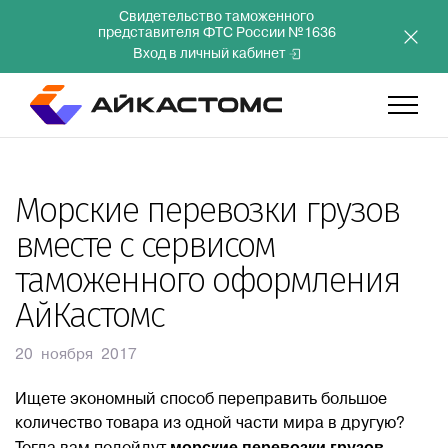
Свидетельство таможенного
представителя ФТС России №1636
Вход в личный кабинет
Главная
Морские перевозки грузов
вместе с сервисом
Услуги
таможенного оформления
АйКастомс
Компания
20 ноября 2017
Преимущества
Ищете экономный способ переправить большое
количество товара из одной части мира в другую?
Инвесторам
морские перевозки грузов