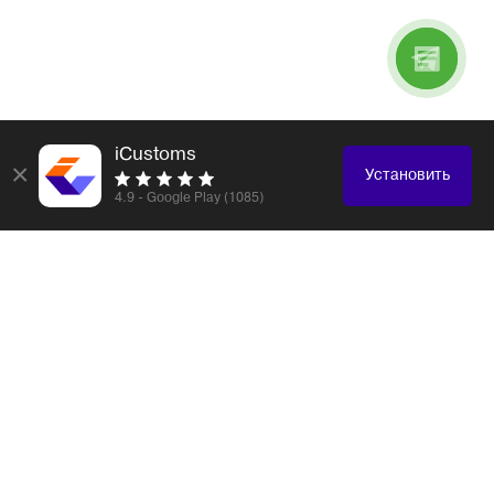
iCustoms
×
Установить
4.9 - Google Play (1085)
Логистика и таможенное оформление любых
грузов
Электронные компоненты
Образцы, каталоги
Электроника, бытовая техника
Одежда, обувь, аксессуары