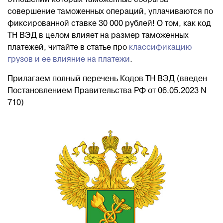
отношении которых таможенные сборы за
совершение таможенных операций, уплачиваются по
Блог
фиксированной ставке 30 000 рублей! О том, как код
ТН ВЭД в целом влияет на размер таможенных
платежей, читайте в статье про
классификацию
Контакты
грузов и ее влияние на платежи
.
Прилагаем полный перечень Кодов ТН ВЭД (введен
8 800 551 51 47
Постановлением Правительства РФ от 06.05.2023 N
710)
ЗАКАЗАТЬ ЗВОНОК
ПОДАТЬ ЗАЯВКУ
ВХОД
RU
EN
中国