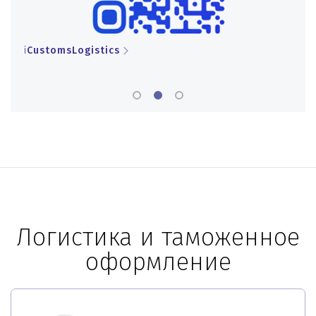
iCustomsLogistics
iCu
Логистика и таможенное
оформление