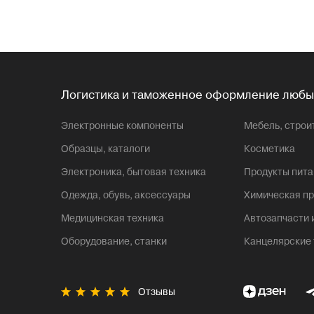
Логистика и таможенное оформление любы
Электронные компоненты
Мебель, стро
Образцы, каталоги
Косметика
Электроника, бытовая техника
Продукты пита
Одежда, обувь, аксессуары
Химическая пр
Медицинская техника
Автозапчасти
Оборудование, станки
Канцелярские
Отзывы