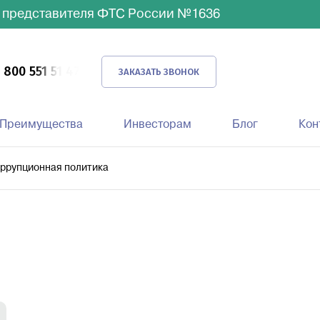
 представителя ФТС России №1636
 800 551 51 47
ЗАКАЗАТЬ ЗВОНОК
Преимущества
Инвесторам
Блог
Кон
вка
ррупционная политика
Автомобильная доставка
Доставка морем