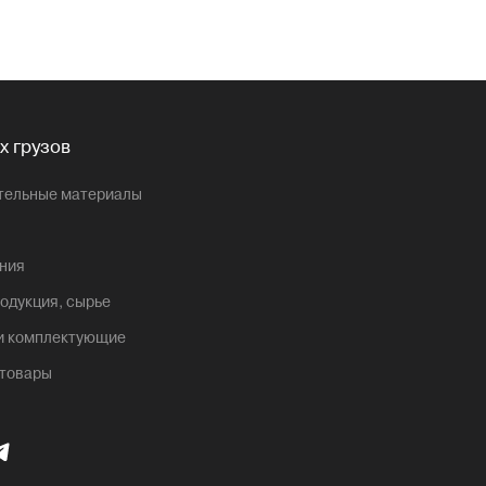
х грузов
ительные материалы
ния
одукция, сырье
 и комплектующие
 товары