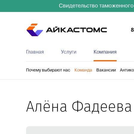
Свидетельство таможенного
8
Главная
Услуги
Компания
Таможенное оформление
Почему выбирают нас
Команда
Срочная авиадоста
Вакансии
Антико
Алёна Фадеева