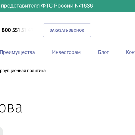
 представителя ФТС России №1636
 800 551 51 47
ЗАКАЗАТЬ ЗВОНОК
Преимущества
Инвесторам
Блог
Кон
вка
ррупционная политика
Автомобильная доставка
Доставка морем
ова