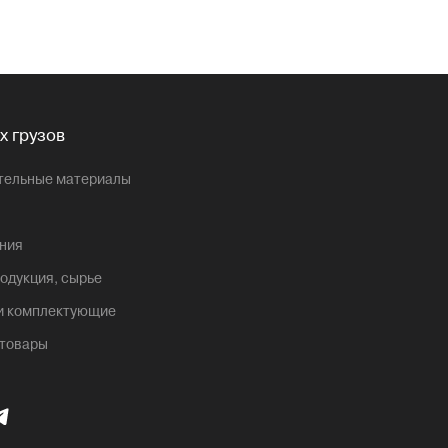
х грузов
ительные материалы
ния
одукция, сырье
 и комплектующие
 товары