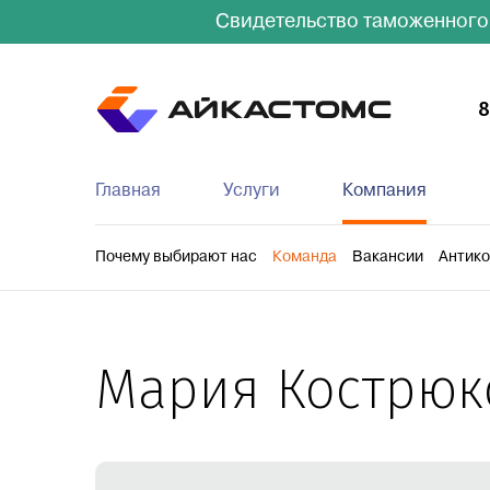
Свидетельство таможенного
8
Главная
Услуги
Компания
Таможенное оформление
Почему выбирают нас
Команда
Срочная авиадоста
Вакансии
Антико
Мария Кострюк