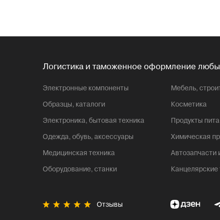
Логистика и таможенное оформление любы
Электронные компоненты
Мебель, стро
Образцы, каталоги
Косметика
Электроника, бытовая техника
Продукты пита
Одежда, обувь, аксессуары
Химическая пр
Медицинская техника
Автозапчасти
Оборудование, станки
Канцелярские
Отзывы