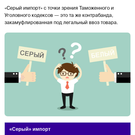
«Серый импорт» с точки зрения Таможенного и
Блог
Уголовного кодексов — это та же контрабанда,
закамуфлированная под легальный ввоз товара.
Контакты
8 800 551 51 47
ЗАКАЗАТЬ ЗВОНОК
ПОДАТЬ ЗАЯВКУ
ВХОД
RU
EN
中国
«Серый» импорт