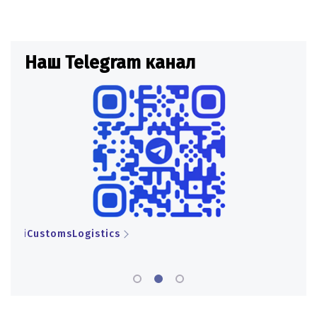
Наш Telegram канал
Н
iCustomsLogistics
iCu