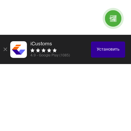
iCustoms
×
Установить
4.9 - Google Play (1085)
Логистика и таможенное оформление любых
грузов
Электронные компоненты
Образцы, каталоги
Электроника, бытовая техника
Одежда, обувь, аксессуары