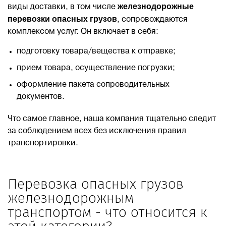
железнодорожные
виды доставки, в том числе
перевозки опасных грузов
, сопровождаются
Блог
комплексом услуг. Он включает в себя:
подготовку товара/вещества к отправке;
Контакты
прием товара, осуществление погрузки;
8 800 551 51 47
оформление пакета сопроводительных
документов.
ЗАКАЗАТЬ ЗВОНОК
Что самое главное, наша компания тщательно следит
за соблюдением всех без исключения правил
транспортировки.
ПОДАТЬ ЗАЯВКУ
ВХОД
Перевозка опасных грузов
железнодорожным
транспортом - что относится к
RU
EN
中国