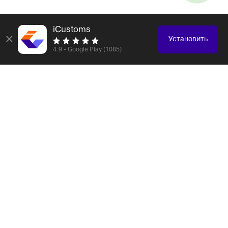
iCustoms
×
Установить
4.9 - Google Play (1085)
Логистика и таможенное оформление любых
грузов
Электронные компоненты
Образцы, каталоги
Электроника, бытовая техника
Одежда, обувь, аксессуары
Медицинская техника
Оборудование, станки