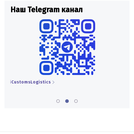
Наш Telegram канал
Н
iCustomsLogistics
iCu