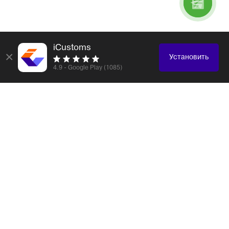
iCustoms
×
Установить
4.9 - Google Play (1085)
Логистика и таможенное оформление любых
грузов
Электронные компоненты
Образцы, каталоги
Электроника, бытовая техника
Одежда, обувь, аксессуары
Медицинская техника