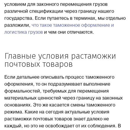
условием для законного перемещения грузов
различной спецификации через границу нашего
Блог
государства. Если путаетесь в терминах, мы отдельно
разложили,
что такое таможенное оформление и
Контакты
логистика грузов
и чем они отличаются.
8 800 551 51 47
Главные условия растаможки
почтовых товаров
ЗАКАЗАТЬ ЗВОНОК
Если детальнее описывать процесс таможенного
ПОДАТЬ ЗАЯВКУ
оформления, то он подразумевает выполнение
формальностей, требуемых для перемещения
материальных ценностей через границу на законных
ВХОД
основаниях. Это же касается смены таможенного
режима. Какие на сегодня актуальные условия
растаможки почтовых товаров знает далеко не
RU
EN
中国
каждый, но это не освобождает от их соблюдения. В