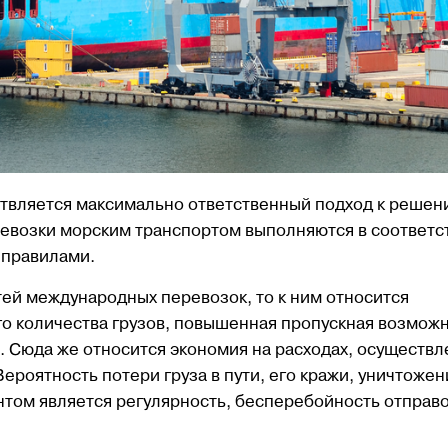
am канал
Наш Telegram канал
Наш Tel
ствляется максимально ответственный подход к решен
евозки морским транспортом выполняются в соответс
 правилами.
ей международных перевозок, то к ним относится
 количества грузов, повышенная пропускная возмож
 Сюда же относится экономия на расходах, осуществл
роятность потери груза в пути, его кражи, уничтожен
том является регулярность, бесперебойность отправо
stics
iCustomsLogistics
iCustoms