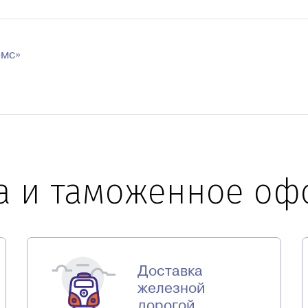
омс»
а и таможенное о
Доставка
железной
дорогой