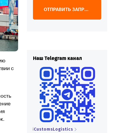
ОТПРАВИТЬ ЗАПРОС
egram канал
Наш Telegram канал
Наш
ию
твии с
ность
ение
ия
к.
Logistics
iCustomsLogistics
iCus