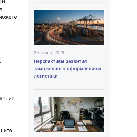
 и
х
сможете
30 июня 2026
х
Перспективы развития
таможенного оформления и
логистики
мление
ешите