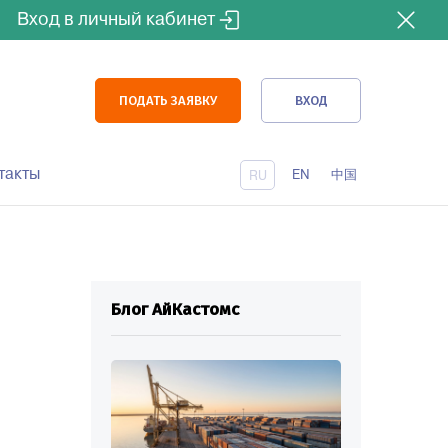
Вход в личный кабинет
ПОДАТЬ ЗАЯВКУ
ВХОД
такты
EN
中国
RU
Блог АйКастомс