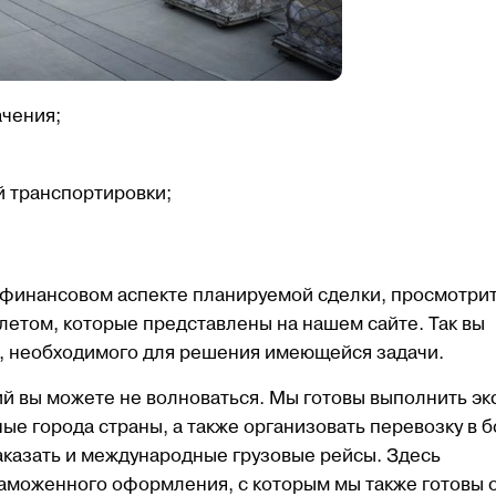
ачения;
й транспортировки;
legram канал
Наш Telegram канал
На
 финансовом аспекте планируемой сделки, просмотри
летом, которые представлены на нашем сайте. Так вы
, необходимого для решения имеющейся задачи.
й вы можете не волноваться. Мы готовы выполнить эк
ные города страны, а также организовать перевозку в 
аказать и международные грузовые рейсы. Здесь
sLogistics
iCustomsLogistics
iCu
аможенного оформления, с которым мы также готовы 