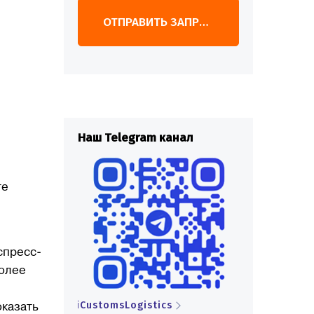
ОТПРАВИТЬ ЗАПРОС
ш Telegram канал
Наш Telegram канал
те
спресс-
более
stomsLogistics
iCustomsLogistics
оказать