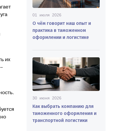
агает
уга
01 июля 2026
О чём говорит наш опыт и
практика в таможенном
м
оформлении и логистике
ь их
 –
ность.
30 июня 2026
Как выбрать компанию для
буется
таможенного оформления и
жно
транспортной логистики