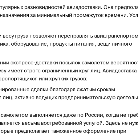
опулярных разновидностей авиадоставки. Она предпол
 назначения за минимальный промежуток времени. Усл
 весу груза позволяют переправлять авиатранспорто
ника, оборудование, продукты питания, вещи личного
ении экспресс-доставки посылок самолетом вероятност
узу имеет строго ограниченный круг лиц. Авиадоставка
ропортящихся или хрупких грузов;
нированные сделки благодаря сжатым срокам
я лиц, активно ведущих предпринимательскую деятель
 самолетом выполняется даже по России, когда не тре
является весьма востребованной услугой. Здесь не ну
торые предполагает таможенное оформление при