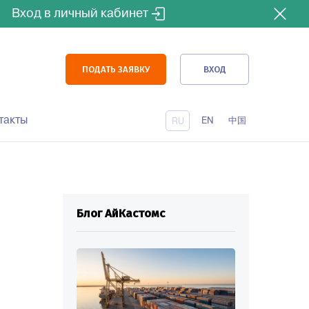
Вход в личный кабинет
ПОДАТЬ ЗАЯВКУ
ВХОД
такты
EN
中国
RU
Блог АйКастомс