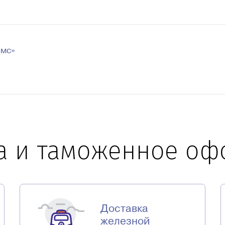
омс»
а и таможенное о
Доставка
железной